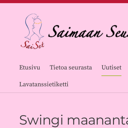
Siirry
sivun
sisältöön
Saimaan Seuratanssijat ry
Etusivu
Tietoa seurasta
Uutiset
Lavatanssietiketti
Swingi maanantai-