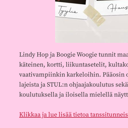
Lindy Hop ja Boogie Woogie tunnit maan
käteinen, kortti, liikuntasetelit, kult
vaativampiinkin karkeloihin. Pääosin 
lajeista ja STUL:n ohjaajakoulutus sek
koulutuksella ja iloisella mielellä näy
Klikkaa ja lue lisää tietoa tanssitunneis