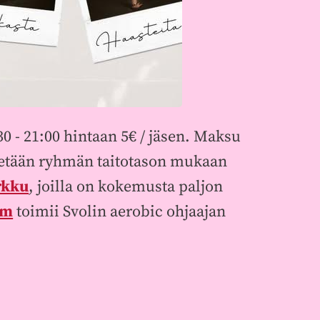
 - 21:00 hintaan 5€ / jäsen. Maksu
a edetään ryhmän taitotason mukaan
rkku
, joilla on kokemusta paljon
öm
toimii Svolin aerobic ohjaajan