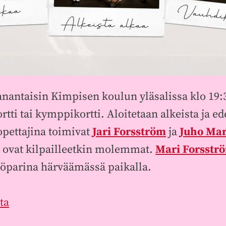
antaisin Kimpisen koulun yläsalissa klo 19:30
akortti tai kymppikortti. Aloitetaan alkeista j
opettajina toimivat
Jari Forsström
ja
Juho Ma
ä ovat kilpailleetkin molemmat.
Mari Forsstr
ttöparina härväämässä paikalla.
ta