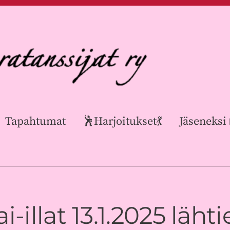
Tapahtumat
🕺Harjoitukset💃
Jäseneksi
illat 13.1.2025 lähti