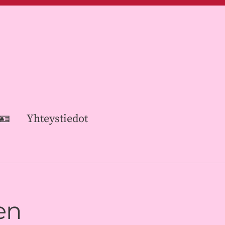
 🪪
Yhteystiedot
en