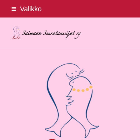
Siirry
Valikko
sivun
sisältöön
Saimaan Seuratanssijat ry