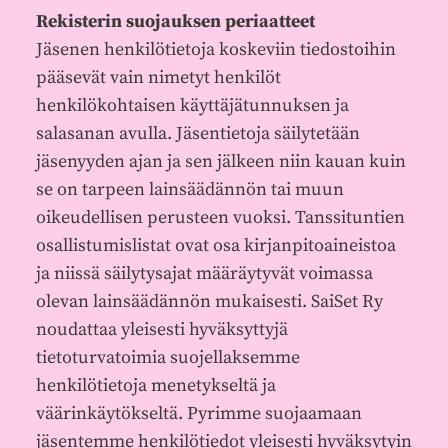
Rekisterin suojauksen periaatteet
Jäsenen henkilötietoja koskeviin tiedostoihin
pääsevät vain nimetyt henkilöt
henkilökohtaisen käyttäjätunnuksen ja
salasanan avulla. Jäsentietoja säilytetään
jäsenyyden ajan ja sen jälkeen niin kauan kuin
se on tarpeen lainsäädännön tai muun
oikeudellisen perusteen vuoksi. Tanssituntien
osallistumislistat ovat osa kirjanpitoaineistoa
ja niissä säilytysajat määräytyvät voimassa
olevan lainsäädännön mukaisesti. SaiSet Ry
noudattaa yleisesti hyväksyttyjä
tietoturvatoimia suojellaksemme
henkilötietoja menetykseltä ja
väärinkäytökseltä. Pyrimme suojaamaan
jäsentemme henkilötiedot yleisesti hyväksytyin