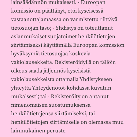
lainsäädännön mukaisesti. - Euroopan
komissio on päättänyt, että kyseisessä
vastaanottajamaassa on varmistettu riittävä
tietosuojan taso; - Yhdistys on toteuttanut
asianmukaiset suojatoimet henkilötietojen
siirtämiseksi käyttämällä Euroopan komission
hyväksymiä tietosuojaa koskevia
vakiolausekkeita. Rekisteröidyllä on tällöin
oikeus saada jäljennös kyseisistä
vakiolausekkeista ottamalla Yhdistykseen
yhteyttä Yhteydenotot-kohdassa kuvatun
mukaisesti; tai - Rekisteröity on antanut
nimenomaisen suostumuksensa
henkilötietojensa siirtämiseksi, tai
henkilötietojen siirtämiselle on olemassa muu
lainmukainen peruste.