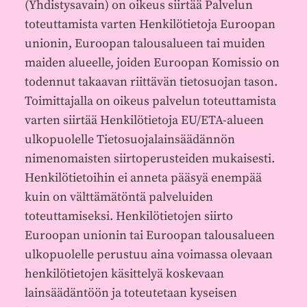
(Yhdistysavain) on oikeus siirtää Palvelun
toteuttamista varten Henkilötietoja Euroopan
unionin, Euroopan talousalueen tai muiden
maiden alueelle, joiden Euroopan Komissio on
todennut takaavan riittävän tietosuojan tason.
Toimittajalla on oikeus palvelun toteuttamista
varten siirtää Henkilötietoja EU/ETA-alueen
ulkopuolelle Tietosuojalainsäädännön
nimenomaisten siirtoperusteiden mukaisesti.
Henkilötietoihin ei anneta pääsyä enempää
kuin on välttämätöntä palveluiden
toteuttamiseksi. Henkilötietojen siirto
Euroopan unionin tai Euroopan talousalueen
ulkopuolelle perustuu aina voimassa olevaan
henkilötietojen käsittelyä koskevaan
lainsäädäntöön ja toteutetaan kyseisen