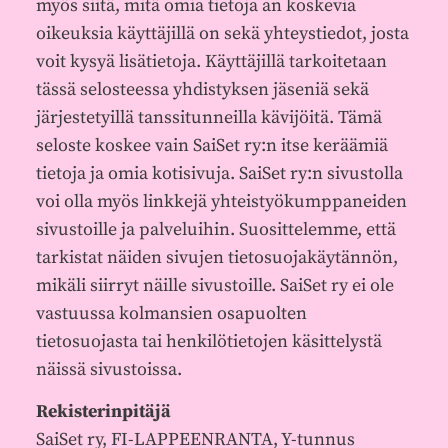
myös siitä, mitä omia tietoja an koskevia
oikeuksia käyttäjillä on sekä yhteystiedot, josta
voit kysyä lisätietoja. Käyttäjillä tarkoitetaan
tässä selosteessa yhdistyksen jäseniä sekä
järjestetyillä tanssitunneilla kävijöitä. Tämä
seloste koskee vain SaiSet ry:n itse keräämiä
tietoja ja omia kotisivuja. SaiSet ry:n sivustolla
voi olla myös linkkejä yhteistyökumppaneiden
sivustoille ja palveluihin. Suosittelemme, että
tarkistat näiden sivujen tietosuojakäytännön,
mikäli siirryt näille sivustoille. SaiSet ry ei ole
vastuussa kolmansien osapuolten
tietosuojasta tai henkilötietojen käsittelystä
näissä sivustoissa.
Rekisterinpitäjä
SaiSet ry, FI-LAPPEENRANTA, Y-tunnus