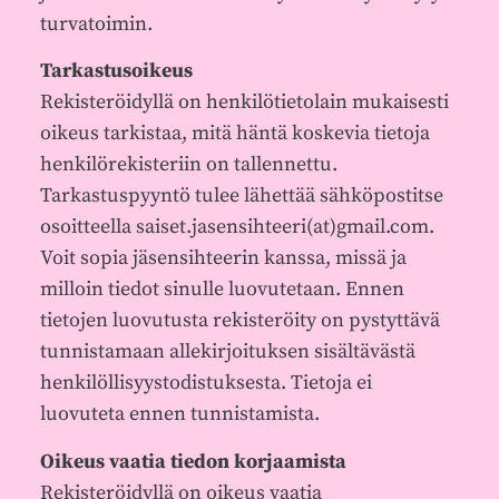
turvatoimin.
Tarkastusoikeus
Rekisteröidyllä on henkilötietolain mukaisesti
oikeus tarkistaa, mitä häntä koskevia tietoja
henkilörekisteriin on tallennettu.
Tarkastuspyyntö tulee lähettää sähköpostitse
osoitteella saiset.jasensihteeri(at)gmail.com.
Voit sopia jäsensihteerin kanssa, missä ja
milloin tiedot sinulle luovutetaan. Ennen
tietojen luovutusta rekisteröity on pystyttävä
tunnistamaan allekirjoituksen sisältävästä
henkilöllisyystodistuksesta. Tietoja ei
luovuteta ennen tunnistamista.
Oikeus vaatia tiedon korjaamista
Rekisteröidyllä on oikeus vaatia