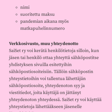
nimi
suoritettu maksu
pandemian aikana myös
matkapuhelinnumero
Verkkosivusto, muu yhteydenotto
SaiSet ry voi kerätä henkilötietoja silloin, kun
jäsen tai henkilö ottaa yhteyttä sähköpostitse
yhdistyksen sivuilla esitettyihin
sähköpostiosoiteisiin. Tällöin sähköpostin
yhteystietoihin voi tallentua lähettäjän
sähköpostiosoite, yhteydenoton syy ja
viestitiedot, joita käyttäjä on jättänyt
yhteydenoton yhteydessä. SaiSet ry voi käyttää
yhteystietoja lähettääkseen jäsenelle