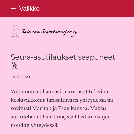
Siirry
Valikko
sivun
sisältöön
Saimaan Seuratanssijat ry
Seura-asutilaukset saapuneet
🕺
14.10.2023
Voit noutaa tilaamasi seura-asut tulevina
keskiviikkoina tanssituntien yhteydessä tai
sovitusti Maritan ja Esan kanssa. Maksu
suoritetaan tilisiirtona, saat laskun asujen
noudon yhteydessä.