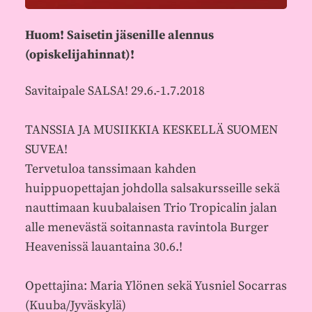
Huom! Saisetin jäsenille alennus
(opiskelijahinnat)!
Savitaipale SALSA! 29.6.-1.7.2018
TANSSIA JA MUSIIKKIA KESKELLÄ SUOMEN
SUVEA!
Tervetuloa tanssimaan kahden
huippuopettajan johdolla salsakursseille sekä
nauttimaan kuubalaisen Trio Tropicalin jalan
alle menevästä soitannasta ravintola Burger
Heavenissä lauantaina 30.6.!
Opettajina: Maria Ylönen sekä Yusniel Socarras
(Kuuba/Jyväskylä)