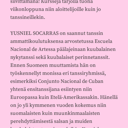
siivittämänä! Kursseja tarjolla tuona
viikonloppuna niin aloittelijoille kuin jo
tanssineillekin.
YUSNIEL SOCARRAS on saannut tanssin
ammattikoulutuksensa arvostetussa Escuela
Nacional de Artessa päälajeinaan kuubalainen
nykytanssi sekä kuubalaiset perinnetanssit.
Ennen Suomeen muuttamista hän on
työskennellyt monissa eri tanssiryhmissä,
esimerkiksi Conjunto Nacional de Cuban
yhtenä ensitanssijana esiintyen niin
Euroopassa kuin Etelä-Amerikassakin. Hänellä
on jo yli kymmenen vuoden kokemus niin
suomalaisten kuin muunkinmaalaisten
perehdyttämisestä salsan ja muiden