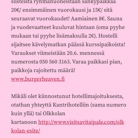
siisteistä ryhmähuoneistaan sänkypaikkaa
20€/ ensimmäinen vuorokausi ja 15€/ sitä
seuraavat vuorokaudet! Aamiainen 8€. Sauna
ja vuodevaatteet kuuluvat hintaan (oma pyyhe
mukaan tai pyyhe lisämaksulla 2€). Hostelli
sijaitsee kävelymatkan päässä kurssipaikoista!
Varaukset viimeistään 20.6. mennessä
numerosta 050 560 3163. Varaa paikkasi pian,
paikkoja rajoitettu määrä!
www.burgerheaven.fi
Mikäli olet kiinnostunut hotellimajoituksesta,
otathan yhteyttä Kantrihotelliin (sama numero
kuin yllä) tai Olkkolan
kartanoon
http://www.visitsavitaipale.com/olk
kolan-esite/