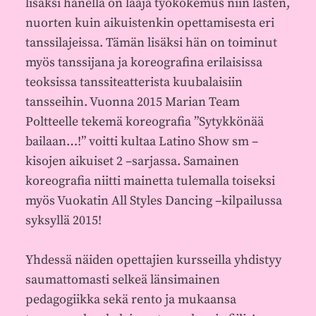
lisäksi hänellä on laaja työkokemus niin lasten,
nuorten kuin aikuistenkin opettamisesta eri
tanssilajeissa. Tämän lisäksi hän on toiminut
myös tanssijana ja koreografina erilaisissa
teoksissa tanssiteatterista kuubalaisiin
tansseihin. Vuonna 2015 Marian Team
Poltteelle tekemä koreografia ”Sytykkönää
bailaan…!” voitti kultaa Latino Show sm –
kisojen aikuiset 2 –sarjassa. Samainen
koreografia niitti mainetta tulemalla toiseksi
myös Vuokatin All Styles Dancing –kilpailussa
syksyllä 2015!
Yhdessä näiden opettajien kursseilla yhdistyy
saumattomasti selkeä länsimainen
pedagogiikka sekä rento ja mukaansa