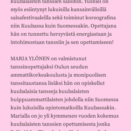
kuubalaisten tanssien saloihin. Yusniel on
myös esiintynyt lukuisilla kansainvälisillä
salsafestivaaleilla sekä toiminut koreografina
niin Kuubassa kuin Suomessakin. Opettajana
hän on tunnettu hersyvästä energiastaan ja
intohimostaan tanssiin ja sen opettamiseen!
MARIA YLÖNEN on valmistunut
tanssinopettajaksi Oulun seudun
ammattikorkeakoulusta ja monipuolisen
tanssitaustansa lisäksi hän on opiskellut
kuubalaisia tansseja kuubalaisten
huippuammattilaisten johdolla niin Suomessa
kuin lukuisilla opintomatkoilla Kuubassakin.
Marialla on jo yli kymmenen vuoden kokemus
kuubalaisten tanssien opettamisesta jonka