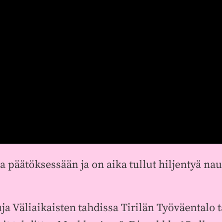
a päätöksessään ja on aika tullut hiljentyä nau
ja Väliaikaisten tahdissa Tirilän Työväentalo 