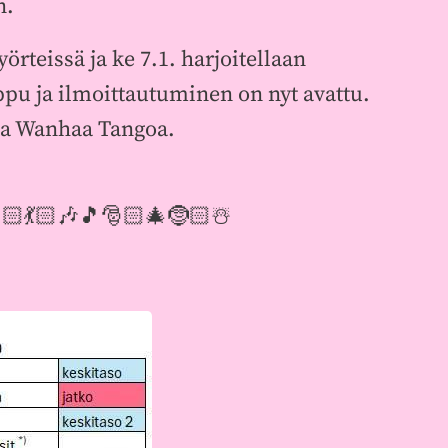
n.
rteissä ja ke 7.1. harjoitellaan
ppu ja ilmoittautuminen on nyt avattu.
maa Wanhaa Tangoa.
 🕺🏻💃🏻🎶🎵🎅🏻🎄🤶🏻☃️