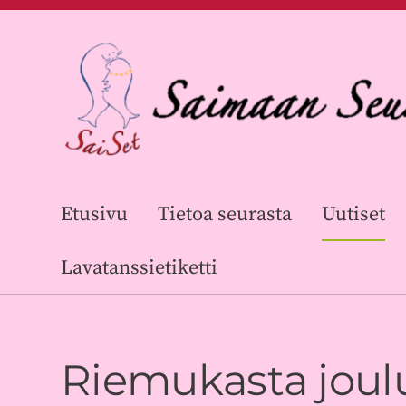
Siirry
sivun
sisältöön
Saimaan Seuratanssijat ry
Etusivu
Tietoa seurasta
Uutiset
Lavatanssietiketti
Riemukasta joulu