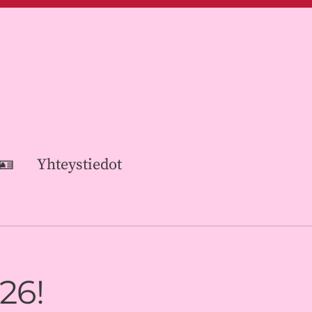
 🪪
Yhteystiedot
26!