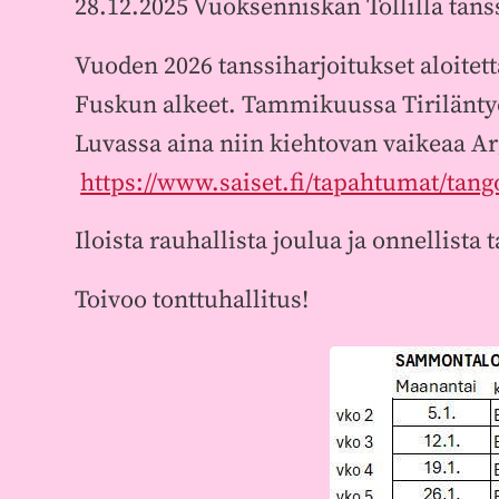
28.12.2025 Vuoksenniskan Töllillä tans
Vuoden 2026 tanssiharjoitukset aloitet
Fuskun alkeet. Tammikuussa Tiriläntyöv
Luvassa aina niin kiehtovan vaikeaa A
https://www.saiset.fi/tapahtumat/tang
Iloista rauhallista joulua ja onnellista
Toivoo tonttuhallitus!