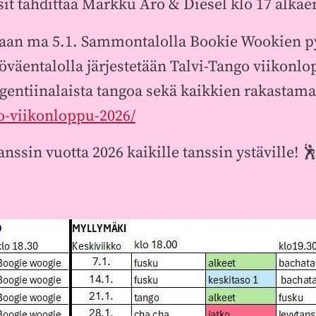
sit tahdittaa Markku Aro & Diesel klo 17 alkae
taan ma 5.1. Sammontalolla Bookie Wookien pyö
äentalolla järjestetään Talvi-Tango viikonlo
rgentiinalaista tangoa sekä kaikkien rakasta
o-viikonloppu-2026/
 tanssin vuotta 2026 kaikille tanssin ystäville!