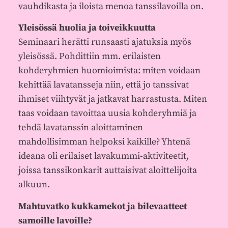
vauhdikasta ja iloista menoa tanssilavoilla on.
Yleisössä huolia ja toiveikkuutta
Seminaari herätti runsaasti ajatuksia myös
yleisössä. Pohdittiin mm. erilaisten
kohderyhmien huomioimista: miten voidaan
kehittää lavatansseja niin, että jo tanssivat
ihmiset viihtyvät ja jatkavat harrastusta. Miten
taas voidaan tavoittaa uusia kohderyhmiä ja
tehdä lavatanssin aloittaminen
mahdollisimman helpoksi kaikille? Yhtenä
ideana oli erilaiset lavakummi-aktiviteetit,
joissa tanssikonkarit auttaisivat aloittelijoita
alkuun.
Mahtuvatko kukkamekot ja bilevaatteet
samoille lavoille?