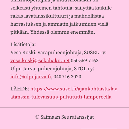
selkeästi yhteinen tahtotila: säilyttää kaikille
rakas lavatanssikulttuuri ja mahdollistaa
harrastuksen ja ammatin jatkuminen vielä
pitkään. Yhdessä olemme enemmän.
Lisätietoja:
Vesa Koski, varapuheenjohtaja, SUSEL ry:
vesa.koski@sekahaku.net
050 569 7163
Ulpu Jarva, puheenjohtaja, STOL ry:
info@ulpujarva.fi
, 040 716 3020
LÄHDE:
https://www.susel.fi/ajankohtaista/lav
atanssin-tulevaisuus-puhututti-tampereella
©
Saimaan Seuratanssijat