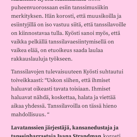
puheenvuorossaan esiin tanssimusiikin
merkityksen. Hän korosti, että muusikoilla ja
esiintyjillä on iso vastuu siitä, että tanssilavoille
on kiinnostavaa tulla. Kyösti sanoi myös, että
vaikka pelkällä tanssilavaesiintymisellä on
vaikea elää, on etuoikeus saada laulaa
rakkauslauluja työkseen.
Tanssilavojen tulevaisuuteen Kyösti suhtautui
toiveikkaasti: “Uskon siihen, että ihmiset
haluavat oikeasti tavata toisiaan. Ihmiset
haluavat nähdä, koskettaa, halata ja viettää
aikaa yhdessä. Tanssilavoilla on tässä hieno
mahdollisuus. “
Lavatanssien järjestäjä, kansanedustaja ja
tanssinharrastaja Jaana Strandman
korosti