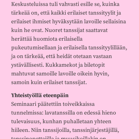
Keskusteluissa tuli vahvasti esille se, kuinka
tärkeää on, että kaikki erilaiset tanssityylit ja
erilaiset ihmiset hyväksytään lavoille sellaisina
kuin he ovat. Nuoret tanssijat saattavat
herättää huomiota erilaisella
pukeutumisellaan ja erilaisella tanssityylillään,
ja on tärkeää, että heidät otetaan vastaan
ystävällisesti. Kukkamekot ja biletopit
mahtuvat samoille lavoille oikein hyvin,
samoin kuin erilaiset tanssijat.
Yhteistyöllä eteenpäin
Seminaari päätettiin toiveikkaissa
tunnelmissa: lavatanssilla on edessä hieno
tulevaisuus, kunhan puhalletaan yhteen
hiileen. Niin tanssijoilla, tanssinjärjestäjillä,
tanssinopettajilla ja muusikoillakin on