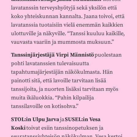
lavatanssin terveyshyötyjä sekä yksilön että
koko yhteiskunnan kannalta. Jaana toivoi, että
lavatanssia tuotaisiin vielä enemmän kaikkien
ulottuville ja näkyville. “Tanssi kuuluu kaikille,
vauvasta vaariin ja mummosta muksuun.”
Tanssinjärjestäjä Virpi Männistö
puolestaan
pohti lavatanssien tulevaisuutta
tapahtumajärjestäjän näkökulmasta. Hän
painotti sitä, että lavoille tarvitaan lisää
tanssijoita, ja nuorten lisäksi tarvitaan myös
muita ikäluokkia. “Pahin kilpailija
tanssilavoille on kotisohva.”
STOL:in Ulpu Jarva
ja
SUSEL:in Vesa
Koski
toivat esiin tanssinopetuksen ja
seuratanssiyhteisön näkökulman. Vesa kertoi