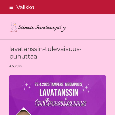
Siirry
Valikko
sivun
sisältöön
Saimaan Seuratanssijat ry
lavatanssin-tulevaisuus-
puhuttaa
4.5.2025