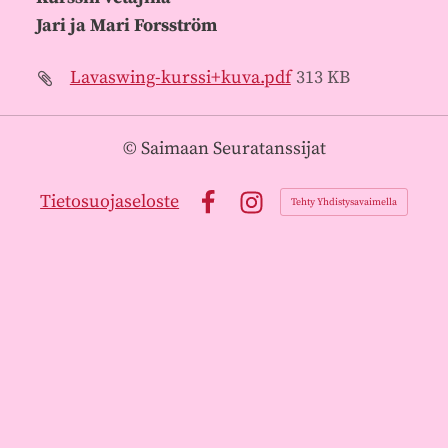
Jari ja Mari Forsström
Lavaswing-kurssi+kuva.pdf
313 KB
©
Saimaan Seuratanssijat
Tietosuojaseloste
Tehty Yhdistysavaimella
Facebook
Instagram