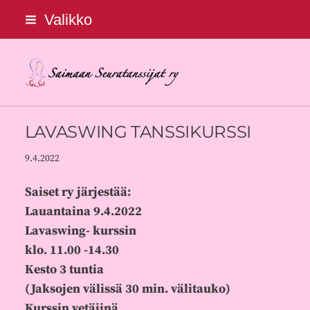
Siirry
Valikko
sivun
sisältöön
Saimaan Seuratanssijat ry
LAVASWING TANSSIKURSSI
9.4.2022
Saiset ry järjestää:
Lauantaina 9.4.2022
Lavaswing- kurssin
klo. 11.00 -14.30
Kesto 3 tuntia
(Jaksojen välissä 30 min. välitauko)
Kurssin vetäjinä