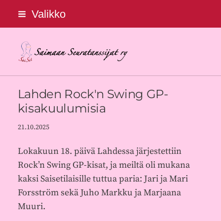
Siirry
Valikko
sivun
sisältöön
Saimaan Seuratanssijat ry
Lahden Rock'n Swing GP-
kisakuulumisia
21.10.2025
Lokakuun 18. päivä Lahdessa järjestettiin
Rock’n Swing GP-kisat, ja meiltä oli mukana
kaksi Saisetilaisille tuttua paria: Jari ja Mari
Forsström sekä Juho Markku ja Marjaana
Muuri.