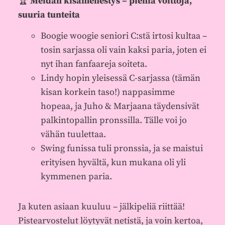
🏆
Meidän kisamenestys – pieniä voittoja,
suuria tunteita
Boogie woogie seniori C:stä irtosi kultaa –
tosin sarjassa oli vain kaksi paria, joten ei
nyt ihan fanfaareja soiteta.
Lindy hopin yleisessä C-sarjassa (tämän
kisan korkein taso!) nappasimme
hopeaa, ja Juho & Marjaana täydensivät
palkintopallin pronssilla. Tälle voi jo
vähän tuulettaa.
Swing funissa tuli pronssia, ja se maistui
erityisen hyvältä, kun mukana oli yli
kymmenen paria.
Ja kuten asiaan kuuluu – jälkipeliä riittää!
Pistearvostelut löytyvät netistä, ja voin kertoa,