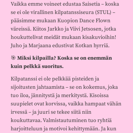
Vaikka emme voineet edustaa Saisetia – koska
se ei ole virallinen kilpatanssiseura (STUL) –
pääsimme mukaan Kuopion Dance Flown
väreissä. Kiitos Jarkko ja Viivi Jetsosen, jotka
houkuttelivat meidät mukaan kisakuvioihin!
Juho ja Marjaana edustivat Kotkan hyrriä.
🎯
Miksi kilpailla? Koska se on enemmän
kuin pelkkä suoritus.
Kilpatanssi ei ole pelkkää pisteiden ja
sijoitusten jahtaamista – se on kokemus, joka
tuo iloa, jännitystä ja merkitystä. Kisoissa
suupielet ovat korvissa, vaikka hampaat vähän
irvessä – ja juuri se tekee siitä niin
koukuttavaa. Valmistautuminen tuo ryhtiä
harjoitteluun ja motivoi kehittymään. Ja kun