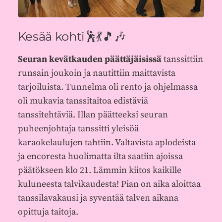
Kesää kohti🕺💃🎵🎶
Seuran kevätkauden päättäjäisissä
tanssittiin
runsain joukoin ja nautittiin maittavista
tarjoiluista. Tunnelma oli rento ja ohjelmassa
oli mukavia tanssitaitoa edistäviä
tanssitehtäviä. Illan päätteeksi seuran
puheenjohtaja tanssitti yleisöä
karaokelaulujen tahtiin. Valtavista aplodeista
ja encoresta huolimatta ilta saatiin ajoissa
päätökseen klo 21. Lämmin kiitos kaikille
kuluneesta talvikaudesta! Pian on aika aloittaa
tanssilavakausi ja syventää talven aikana
opittuja taitoja.