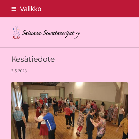
Siirry
Valikko
sivun
sisältöön
Saimaan Seuratanssijat ry
Kesätiedote
2.5.2023