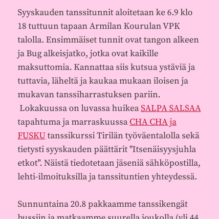
Syyskauden tanssitunnit aloitetaan ke 6.9 klo
18 tuttuun tapaan Armilan Kourulan VPK
talolla. Ensimmäiset tunnit ovat tangon alkeen
ja Bug alkeisjatko, jotka ovat kaikille
maksuttomia. Kannattaa siis kutsua ystäviä ja
tuttavia, läheltä ja kaukaa mukaan iloisen ja
mukavan tanssiharrastuksen pariin.
Lokakuussa on luvassa huikea
SALPA SALSAA
tapahtuma ja marraskuussa
CHA CHA ja
FUSKU
tanssikurssi Tirilän työväentalolla sekä
tietysti syyskauden päättärit "Itsenäisyysjuhla
etkot". Näistä tiedotetaan jäseniä sähköpostilla,
lehti-ilmoituksilla ja tanssituntien yhteydessä.
Sunnuntaina 20.8 pakkaamme tanssikengät
bussiin ja matkaamme suurella joukolla (yli 44