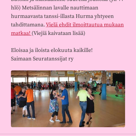
hlö) Metsälinnan lavalle nauttimaan
hurmaavasta tanssi-illasta Hurma yhtyeen
tahdittamana.
Vielä ehdit ilmoittautua mukaan
matkaa!
(Viejiä kaivataan lisää)
Eloisaa ja iloista elokuuta kaikille!
Saimaan Seuratanssijat ry