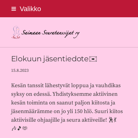
Siirry
Valikko
sivun
sisältöön
Saimaan Seuratanssijat ry
Elokuun jäsentiedote✉️
15.8.2023
Kesän tanssit lähestyvät loppua ja vauhdikas
syksy on edessä. Yhdistyksemme aktiivinen
kesän toiminta on saanut paljon kiitosta ja
jäsenmäärämme on jo yli 150 hlö. Suuri kiitos
aktiivisille ohjaajille ja seura aktiiveille! 🕺💃
🎶🎵🫶