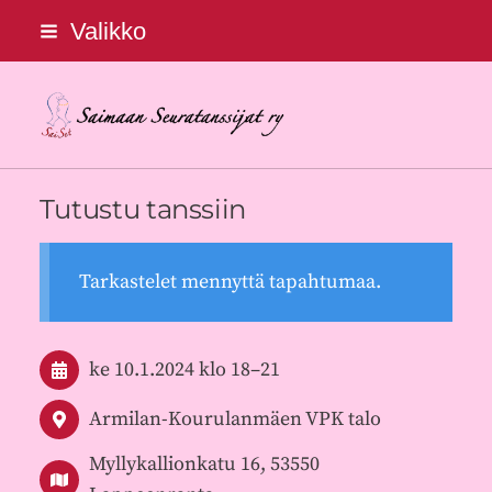
Siirry
Valikko
sivun
sisältöön
Saimaan Seuratanssijat ry
Tutustu tanssiin
Tarkastelet mennyttä tapahtumaa.
ke 10.1.2024
klo 18
–
21
Armilan-Kourulanmäen VPK talo
Myllykallionkatu 16, 53550