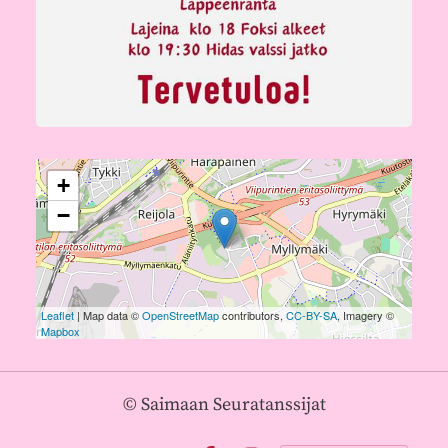
+
−
Leaflet
| Map data ©
OpenStreetMap
contributors,
CC-BY-SA
, Imagery ©
Mapbox
©
Saimaan Seuratanssijat