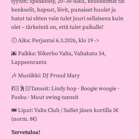
tyyliin: Speakeasy, 20–30-luku, kellohelmat tai
henkselit, hapsut, liivit, punaiset huulet ja
hatut tai sitten vain tulet juuri sellaisena kuin
olet – tärkeintä on, että tulet paikalle!
🕖 Aika: Perjantai 6.3.2026, klo 19 ->
🌆 Paikka: Yökerho Valta, Valtakatu 54,
Lappeenranta
🎶 Musiikki: DJ Proud Mary
💃🏻🕺🏻Tanssit: Lindy hop · Boogie woogie ·
Fusku · Muut swing-tanssit
🎟️ Liput: Valta Club / SaiSet jäsen kortilla 5€
(norm. 8€)
Tervetuloa!