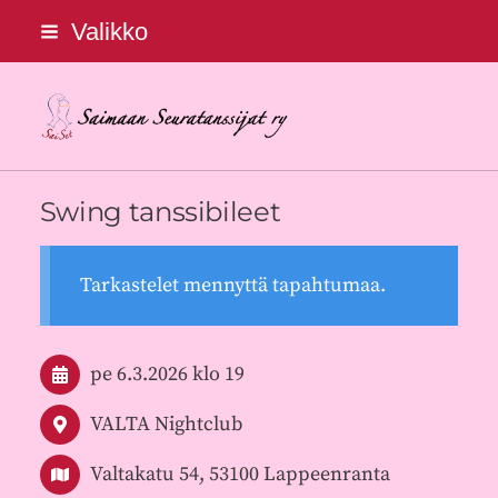
Siirry
Valikko
sivun
sisältöön
Saimaan Seuratanssijat ry
Swing tanssibileet
Tarkastelet mennyttä tapahtumaa.
pe 6.3.2026
klo 19
VALTA Nightclub
Valtakatu 54, 53100 Lappeenranta