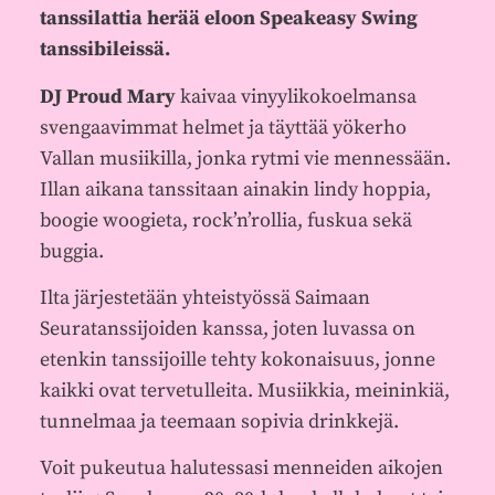
tanssilattia herää eloon Speakeasy Swing
tanssibileissä.
DJ Proud Mary
kaivaa vinyylikokoelmansa
svengaavimmat helmet ja täyttää yökerho
Vallan musiikilla, jonka rytmi vie mennessään.
Illan aikana tanssitaan ainakin lindy hoppia,
boogie woogieta, rock’n’rollia, fuskua sekä
buggia.
Ilta järjestetään yhteistyössä Saimaan
Seuratanssijoiden kanssa, joten luvassa on
etenkin tanssijoille tehty kokonaisuus, jonne
kaikki ovat tervetulleita. Musiikkia, meininkiä,
tunnelmaa ja teemaan sopivia drinkkejä.
Voit pukeutua halutessasi menneiden aikojen