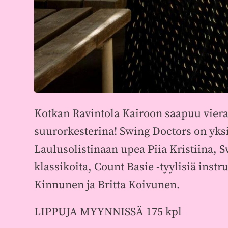
Kotkan Ravintola Kairoon saapuu vier
suurorkesterina! Swing Doctors on yks
Laulusolistinaan upea Piia Kristiina, 
klassikoita, Count Basie -tyylisiä inst
Kinnunen ja Britta Koivunen.
LIPPUJA MYYNNISSÄ 175 kpl