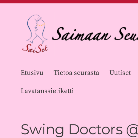
Siirry
sivun
sisältöön
Saimaan Seuratanssijat ry
Etusivu
Tietoa seurasta
Uutiset
Lavatanssietiketti
Swing Doctors @