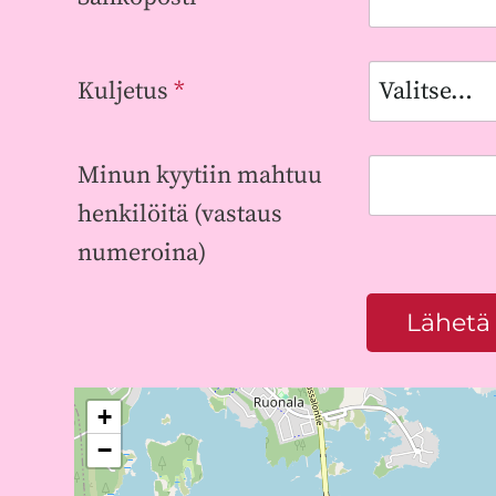
Kuljetus
*
Minun kyytiin mahtuu
henkilöitä (vastaus
numeroina)
Lähetä
+
−