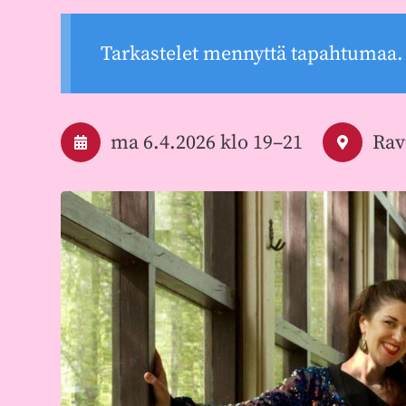
Tarkastelet mennyttä tapahtumaa.
ma 6.4.2026
klo 19
–
21
Rav