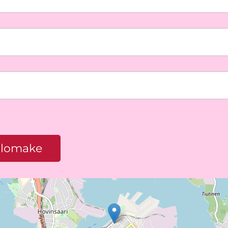
 lomake