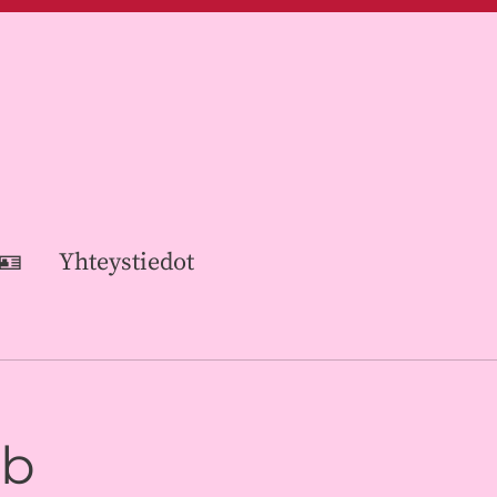
 🪪
Yhteystiedot
ub