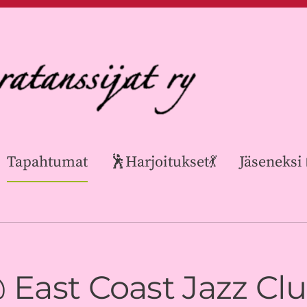
Tapahtumat
🕺Harjoitukset💃
Jäseneksi
 East Coast Jazz Cl