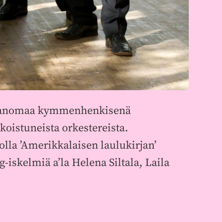
ilosanomaa kymmenhenkisenä
oistuneista orkestereista.
olla ’Amerikkalaisen laulukirjan’
-iskelmiä a’la Helena Siltala, Laila