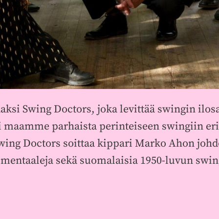
aaksi Swing Doctors, joka levittää swingin 
i maamme parhaista perinteiseen swingiin erik
Swing Doctors soittaa kippari Marko Ahon johd
rumentaaleja sekä suomalaisia 1950-luvun swing