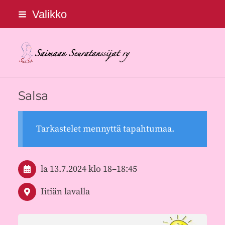
Siirry
Valikko
sivun
sisältöön
Saimaan Seuratanssijat ry
Salsa
Tarkastelet mennyttä tapahtumaa.
la 13.7.2024
klo 18
–
18:45
Iitiän lavalla