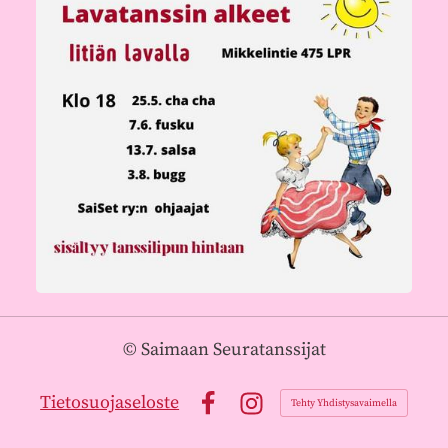
©
Saimaan Seuratanssijat
Tietosuojaseloste
Tehty Yhdistysavaimella
Facebook
Instagram