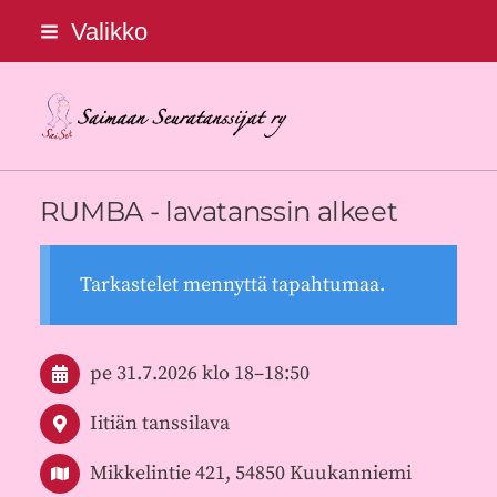
Siirry
Valikko
sivun
sisältöön
Saimaan Seuratanssijat ry
RUMBA - lavatanssin alkeet
Tarkastelet mennyttä tapahtumaa.
pe 31.7.2026
klo 18
–
18:50
Iitiän tanssilava
Mikkelintie 421, 54850 Kuukanniemi