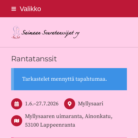
Siirry
Valikko
sivun
sisältöön
Saimaan Seuratanssijat ry
Rantatanssit
Tarkastelet mennyttä tapahtumaa.
1.6.
–
27.7.2026
Myllysaari
Myllysaaren uimaranta, Ainonkatu,
53100 Lappeenranta