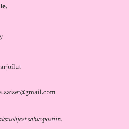
le.
y
arjoilut
ja.saiset@gmail.com
aksuohjeet sähköpostiin.