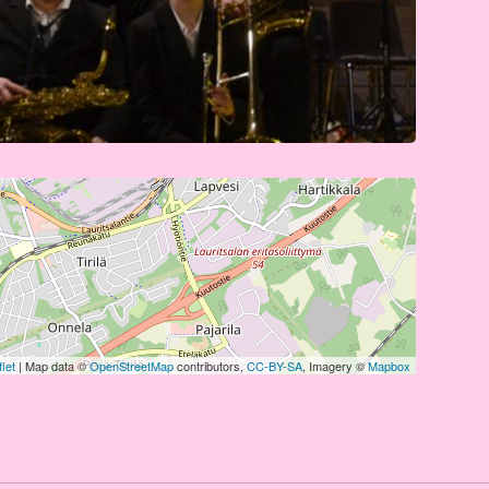
let
| Map data ©
OpenStreetMap
contributors,
CC-BY-SA
, Imagery ©
Mapbox