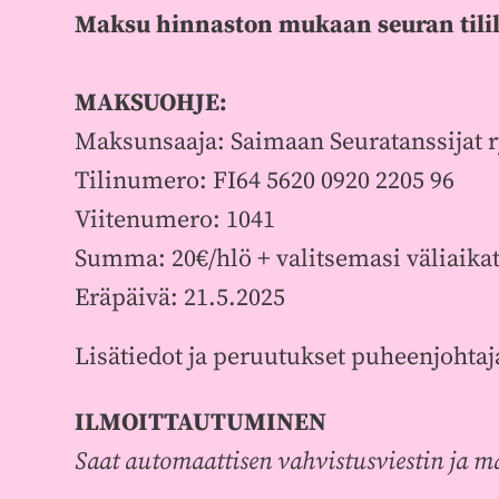
Maksu hinnaston mukaan seuran tilil
MAKSUOHJE:
Maksunsaaja: Saimaan Seuratanssijat r
Tilinumero: FI64 5620 0920 2205 96
Viitenumero: 1041
Summa: 20€/hlö + valitsemasi väliaikat
Eräpäivä: 21.5.2025
Lisätiedot ja peruutukset puheenjohta
ILMOITTAUTUMINEN
Saat automaattisen vahvistusviestin ja m