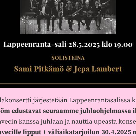
akonsertti järjestetään Lappeenrantasalissa k
tröm edustavat seuraamme juhlaohjelmassa il
 avecin kanssa juhlaan ja nauttia upeasta konse
a avecille lipput + väliaikatarjoilun 30.4.202