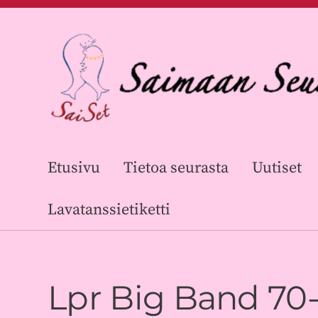
Siirry
sivun
sisältöön
Saimaan Seuratanssijat ry
Etusivu
Tietoa seurasta
Uutiset
Lavatanssietiketti
Lpr Big Band 70-v