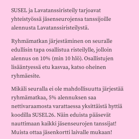
SUSEL ja Lavatanssiristeily tarjoavat
yhteistyössä jäsenseurojensa tanssijoille
alennusta Lavatanssiristeilystä.
Ryhmämatkan järjestäminen on seuralle
edullisin tapa osallistua risteilylle, jolloin
alennus on 10% (min 10 hlö). Osallistujen
lisääntyessä etu kasvaa, katso oheinen
ryhmäesite.
Mikäli seuralla ei ole mahdollisuutta järjestää
ryhmämatkaa, 5% alennuksen saa
nettivaraamosta varattaessa yksittäistä hyttiä
koodilla SUSEL26. Näin eduista pääsevät
nauttimaan kaikki jäsenseurojen tanssijat!
Muista ottaa jäsenkortti laivalle mukaan!