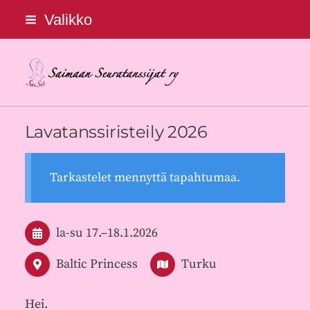
Siirry
Valikko
sivun
sisältöön
Saimaan Seuratanssijat ry
Lavatanssiristeily 2026
Tarkastelet mennyttä tapahtumaa.
la-su
17.
–
18.1.2026
Baltic Princess
Turku
Hei.