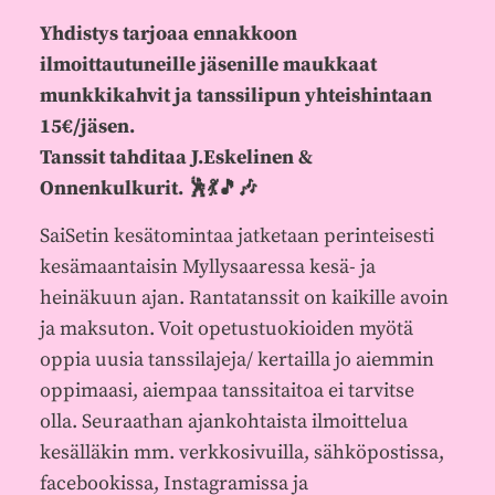
Yhdistys tarjoaa ennakkoon
ilmoittautuneille jäsenille maukkaat
munkkikahvit ja tanssilipun yhteishintaan
15€/jäsen.
Tanssit tahditaa J.Eskelinen &
Onnenkulkurit. 🕺💃🎵🎶
SaiSetin kesätomintaa jatketaan perinteisesti
kesämaantaisin Myllysaaressa kesä- ja
heinäkuun ajan. Rantatanssit on kaikille avoin
ja maksuton. Voit opetustuokioiden myötä
oppia uusia tanssilajeja/ kertailla jo aiemmin
oppimaasi, aiempaa tanssitaitoa ei tarvitse
olla. Seuraathan ajankohtaista ilmoittelua
kesälläkin mm. verkkosivuilla, sähköpostissa,
facebookissa, Instagramissa ja