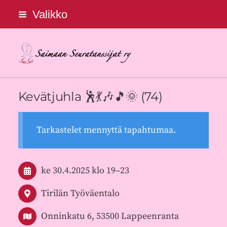
Siirry
Valikko
sivun
sisältöön
Saimaan Seuratanssijat ry
Kevätjuhla 🕺💃🎶🎵🌞 (74)
Tarkastelet mennyttä tapahtumaa.
ke 30.4.2025
klo 19
–
23
Tirilän Työväentalo
Onninkatu 6, 53500 Lappeenranta