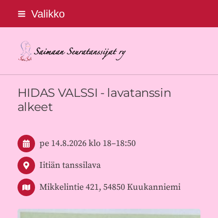
Siirry
Valikko
sivun
sisältöön
Saimaan Seuratanssijat ry
HIDAS VALSSI - lavatanssin
alkeet
pe 14.8.2026
klo 18
–
18:50
Iitiän tanssilava
Mikkelintie 421, 54850 Kuukanniemi