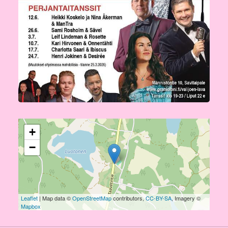
+
−
Leaflet
| Map data ©
OpenStreetMap
contributors,
CC-BY-SA
, Imagery ©
Mapbox