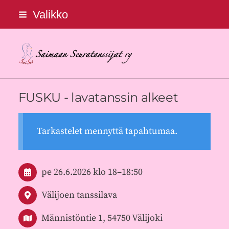
Siirry
Valikko
sivun
sisältöön
Saimaan Seuratanssijat ry
FUSKU - lavatanssin alkeet
Tarkastelet mennyttä tapahtumaa.
pe 26.6.2026
klo 18
–
18:50
Välijoen tanssilava
Männistöntie 1, 54750 Välijoki