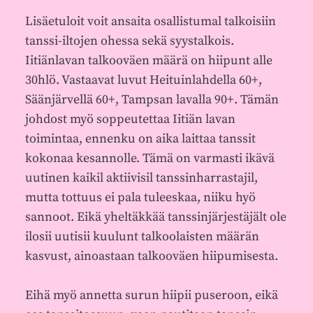
Lisäetuloit voit ansaita osallistumal talkoisiin
tanssi-iltojen ohessa sekä syystalkois.
Iitiänlavan talkooväen määrä on hiipunt alle
30hlö. Vastaavat luvut Heituinlahdella 60+,
Säänjärvellä 60+, Tampsan lavalla 90+. Tämän
johdost myö soppeutettaa Iitiän lavan
toimintaa, ennenku on aika laittaa tanssit
kokonaa kesannolle. Tämä on varmasti ikävä
uutinen kaikil aktiivisil tanssinharrastajil,
mutta tottuus ei pala tuleeskaa, niiku hyö
sannoot. Eikä yheltäkkää tanssinjärjestäjält ole
ilosii uutisii kuulunt talkoolaisten määrän
kasvust, ainoastaan talkooväen hiipumisesta.
Eihä myö annetta surun hiipii puseroon, eikä