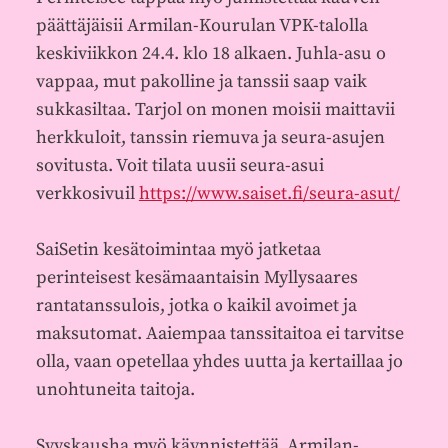
päättäjäisii Armilan-Kourulan VPK-talolla
keskiviikkon 24.4. klo 18 alkaen. Juhla-asu o
vappaa, mut pakolline ja tanssii saap vaik
sukkasiltaa. Tarjol on monen moisii maittavii
herkkuloit, tanssin riemuva ja seura-asujen
sovitusta. Voit tilata uusii seura-asui
verkkosivuil
https://www.saiset.fi/seura-asut/
SaiSetin kesätoimintaa myö jatketaa
perinteisest kesämaantaisin Myllysaares
rantatanssulois, jotka o kaikil avoimet ja
maksutomat. Aaiempaa tanssitaitoa ei tarvitse
olla, vaan opetellaa yhdes uutta ja kertaillaa jo
unohtuneita taitoja.
Syyskausha myö käynnistettää Armilan-