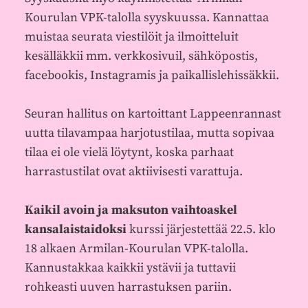
Kourulan VPK-talolla syyskuussa. Kannattaa
muistaa seurata viestilöit ja ilmoitteluit
kesälläkkii mm. verkkosivuil, sähköpostis,
facebookis, Instagramis ja paikallislehissäkkii.
Seuran hallitus on kartoittant Lappeenrannast
uutta tilavampaa harjotustilaa, mutta sopivaa
tilaa ei ole vielä löytynt, koska parhaat
harrastustilat ovat aktiivisesti varattuja.
Kaikil avoin ja maksuton vaihtoaskel
kansalaistaidoksi
kurssi järjestettää 22.5. klo
18 alkaen Armilan-Kourulan VPK-talolla.
Kannustakkaa kaikkii ystävii ja tuttavii
rohkeasti uuven harrastuksen pariin.