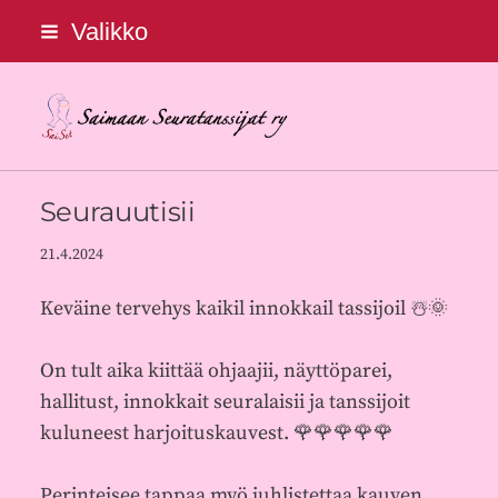
Siirry
Valikko
sivun
sisältöön
Saimaan Seuratanssijat ry
Seurauutisii
21.4.2024
Keväine tervehys kaikil innokkail tassijoil ☃️🌞
On tult aika kiittää ohjaajii, näyttöparei,
hallitust, innokkait seuralaisii ja tanssijoit
kuluneest harjoituskauvest. 🌹🌹🌹🌹🌹
Perinteisee tappaa myö juhlistettaa kauven