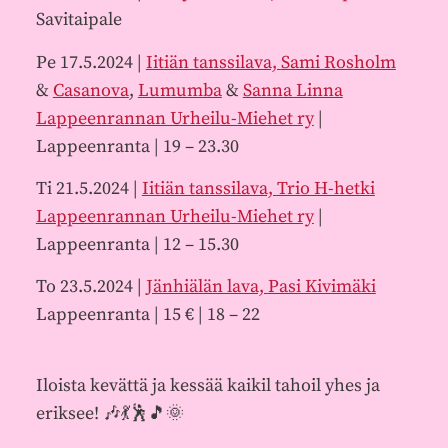
Savitaipale
Pe 17.5.2024 |
Iitiän tanssilava,
Sami Rosholm
&
Casanova
,
Lumumba
&
Sanna Linna
Lappeenrannan Urheilu-Miehet ry
|
Lappeenranta | 19 – 23.30
Ti 21.5.2024 |
Iitiän tanssilava,
Trio H-hetki
Lappeenrannan Urheilu-Miehet ry
|
Lappeenranta | 12 – 15.30
To 23.5.2024 |
Jänhiälän lava,
Pasi Kivimäki
Lappeenranta | 15 € | 18 – 22
Iloista kevättä ja kessää kaikil tahoil yhes ja
eriksee! 🎶💃🕺🎵🌞