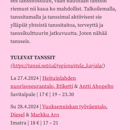
ees tanssitossuun, vaan nautitaan tanssin
riemust nii kaua ko mahdollist. Talkoilemalla,
tanssitamalla ja tanssimal aktiivisest sie
ylläpiät yhteistä tanssitaitoa, terveyttä ja
tanssikulttuurin jatkuvuutta. Joten nähää
tansseis.
TULEVAT TANSSIT
(
https://tanssi.net/cal/regions/etela_karjala/
)
La 27.4.2024 |
Heituinlahden
nuorisoseurantalo,
Etiketti
&
Antti Ahopelto
Savitaipale | 17 € | 19 – 23.30
Su 28.4.2024 |
Vuoksenniskan työväentalo
,
Diesel
&
Markku Aro
Imatra | 18 € | 17 – 21