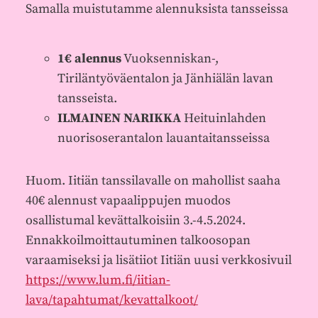
⁠⁠⁠⁠⁠⁠⁠Samalla muistutamme alennuksista tansseissa
1€ alennus
Vuoksenniskan-,
Tiriläntyöväentalon ja Jänhiälän lavan
tansseista.
ILMAINEN NARIKKA
Heituinlahden
nuorisoserantalon lauantaitansseissa
Huom. Iitiän tanssilavalle on mahollist saaha
40€ alennust vapaalippujen muodos
osallistumal kevättalkoisiin 3.-4.5.2024.
Ennakkoilmoittautuminen talkoosopan
varaamiseksi ja lisätiiot Iitiän uusi verkkosivuil
https://www.lum.fi/iitian-
lava/tapahtumat/kevattalkoot/