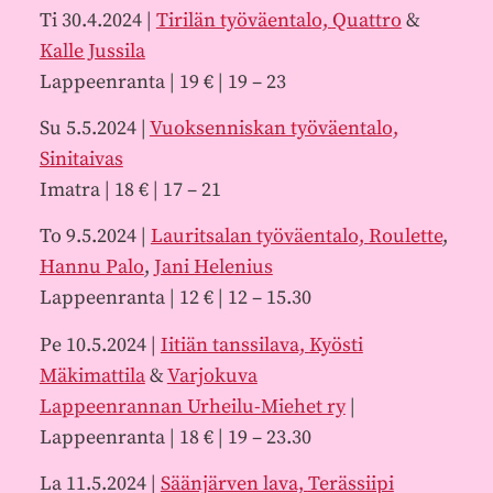
Ti 30.4.2024 |
Tirilän työväentalo,
Quattro
&
Kalle Jussila
Lappeenranta | 19 € | 19 – 23
Su 5.5.2024 |
Vuoksenniskan työväentalo,
Sinitaivas
Imatra | 18 € | 17 – 21
To 9.5.2024 |
Lauritsalan työväentalo,
Roulette
,
Hannu Palo
,
Jani Helenius
Lappeenranta | 12 € | 12 – 15.30
Pe 10.5.2024 |
Iitiän tanssilava,
Kyösti
Mäkimattila
&
Varjokuva
Lappeenrannan Urheilu-Miehet ry
|
Lappeenranta | 18 € | 19 – 23.30
La 11.5.2024 |
Säänjärven lava,
Terässiipi