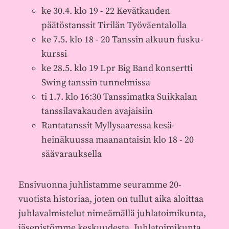
ke 30.4. klo 19 - 22 Kevätkauden
päätöstanssit Tirilän Työväentalolla
ke 7.5. klo 18 - 20 Tanssin alkuun fusku-
kurssi
ke 28.5. klo 19 Lpr Big Band konsertti
Swing tanssin tunnelmissa
ti 1.7. klo 16:30 Tanssimatka Suikkalan
tanssilavakauden avajaisiin
Rantatanssit Myllysaaressa kesä-
heinäkuussa maanantaisin klo 18 - 20
säävarauksella
Ensivuonna juhlistamme seuramme 20-
vuotista historiaa, joten on tullut aika aloittaa
juhlavalmistelut nimeämällä juhlatoimikunta,
jäsenistömme keskuudesta. Juhlatoimikunta