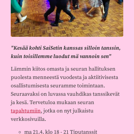
"Kesää kohti SaiSetin kanssas silloin tanssin,
kuin toisillemme luodut mä vannoin sen"
Lämmin kiitos omasta ja seuran hallituksen
puolesta menneestä vuodesta ja aktiitivisesta
osallistumisesta seuramme toimintaan.
Seuraavaksi on luvassa vauhdikas tanssikevät
ja kesä. Tervetuloa mukaan seuran
tapahtumiin
, jotka on nyt julkaistu
verkkosivuilla.
ma 21.4. klo 18 - 21 Tiputanssit