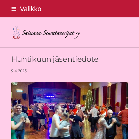
Siirry
Valikko
sivun
sisältöön
Saimaan Seuratanssijat ry
Huhtikuun jäsentiedote
9.4.2025