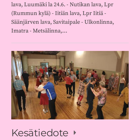
lava, Luumäki la 24.6. - Nutikan lava, Lpr
(Rummun kylä) - Iitiän lava, Lpr Iitiä -
Säänjärven lava, Savitaipale - Ulkonlinna,
Imatra - Metsälinna,…
Kesätiedote