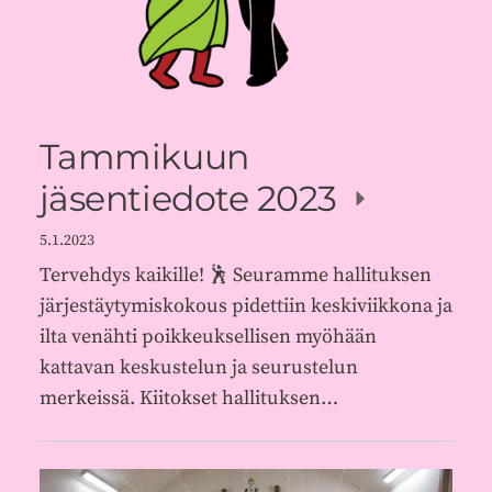
Tammikuun
jäsentiedote 2023
5.1.2023
Tervehdys kaikille! 🕺 Seuramme hallituksen
järjestäytymiskokous pidettiin keskiviikkona ja
ilta venähti poikkeuksellisen myöhään
kattavan keskustelun ja seurustelun
merkeissä. Kiitokset hallituksen…