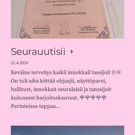
Seurauutisii
21.4.2024
Keväine tervehys kaikil innokkail tassijoil ☃️🌞
On tult aika kiittää ohjaajii, näyttöparei,
hallitust, innokkait seuralaisii ja tanssijoit
kuluneest harjoituskauvest. 🌹🌹🌹🌹🌹
Perinteisee tappaa…