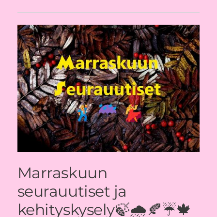
Marraskuun
seurauutiset ja
kehityskysely🍃🌧️🍂☔🍁