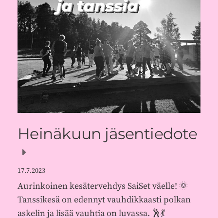
Heinäkuun jäsentiedote
17.7.2023
Aurinkoinen kesätervehdys SaiSet väelle! 🌞
Tanssikesä on edennyt vauhdikkaasti polkan
askelin ja lisää vauhtia on luvassa. 🕺💃