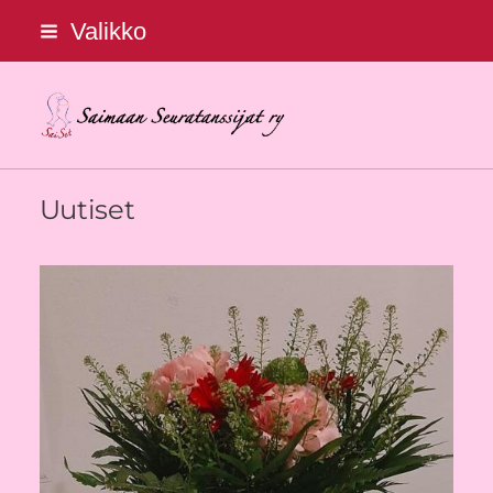
Siirry
Valikko
sivun
sisältöön
Saimaan Seuratanssijat ry
Uutiset