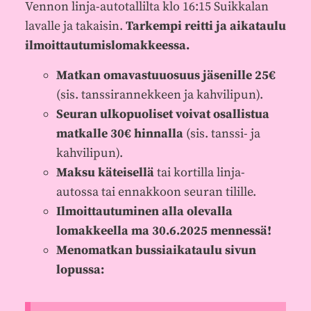
Vennon linja-autotallilta klo 16:15 Suikkalan
lavalle ja takaisin.
Tarkempi reitti ja aikataulu
ilmoittautumislomakkeessa.
Matkan omavastuuosuus jäsenille 25€
(sis. tanssirannekkeen ja kahvilipun).
Seuran ulkopuoliset voivat osallistua
matkalle 30€ hinnalla
(sis. tanssi- ja
kahvilipun).
Maksu käteisellä
tai kortilla linja-
autossa tai ennakkoon seuran tilille.
Ilmoittautuminen alla olevalla
lomakkeella ma 30.6.2025 mennessä!
Menomatkan bussiaikataulu sivun
lopussa: