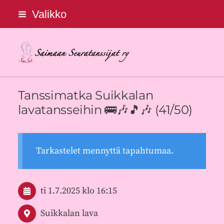
Siirry
Valikko
sivun
sisältöön
Saimaan Seuratanssijat ry
Tanssimatka Suikkalan
lavatansseihin 🚌🎶🎵🎶 (41/50)
Tarkastelet mennyttä tapahtumaa.
ti 1.7.2025
klo 16:15
Suikkalan lava