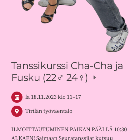
Tanssikurssi Cha-Cha ja
Fusku (22♂️ 24♀️)
la 18.11.2023
klo 11
–
17
Tirilän työväentalo
ILMOITTAUTUMINEN PAIKAN PÄÄLLÄ 10:30
ALKAEN! Saimaan Seuratanssijat kutsuu