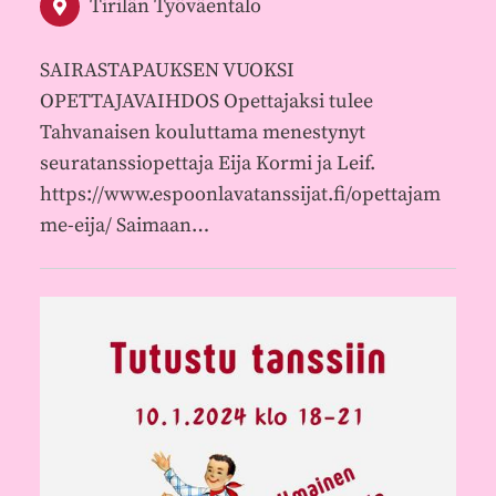
Tirilän Työväentalo
SAIRASTAPAUKSEN VUOKSI
OPETTAJAVAIHDOS Opettajaksi tulee
Tahvanaisen kouluttama menestynyt
seuratanssiopettaja Eija Kormi ja Leif.
https://www.espoonlavatanssijat.fi/opettajam
me-eija/ Saimaan…