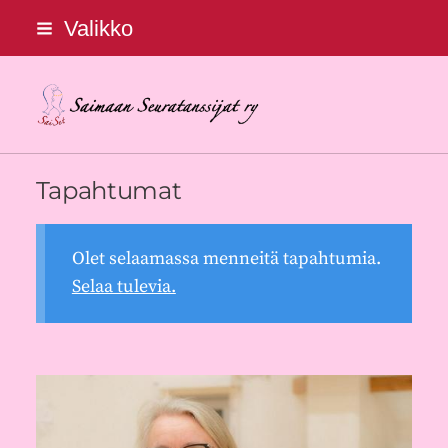
Siirry
Valikko
sivun
sisältöön
Saimaan Seuratanssijat ry
Tapahtumat
Olet selaamassa menneitä tapahtumia.
Selaa tulevia.