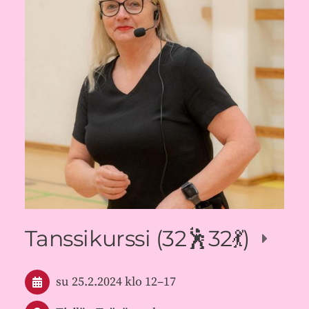
Tanssikurssi (32🕺32💃)
su 25.2.2024
klo 12
–
17