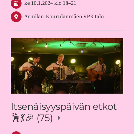
ke 10.1.2024
klo 18
–
21
Armilan-Kourulanmäen VPK talo
Itsenäisyyspäivän etkot
🕺💃🎉 (75)